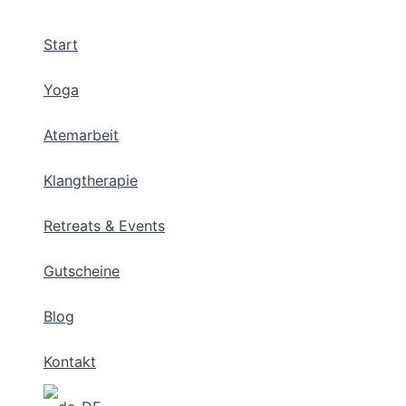
Zum
Inhalt
Start
springen
Yoga
Atemarbeit
Klangtherapie
Retreats & Events
Gutscheine
Blog
Kontakt